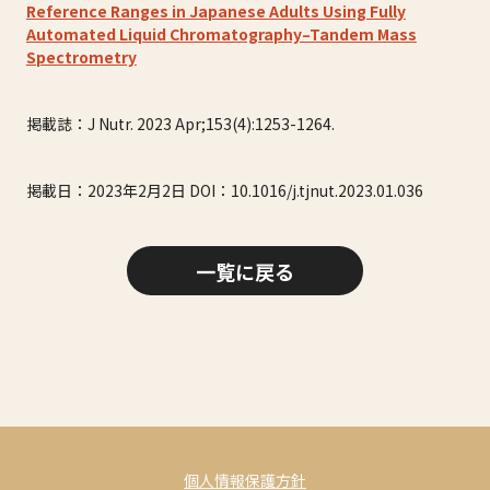
Reference Ranges in Japanese Adults Using Fully
Automated Liquid Chromatography–Tandem Mass
Spectrometry
掲載誌：J Nutr. 2023 Apr;153(4):1253-1264.
掲載日：2023年2月2日 DOI：10.1016/j.tjnut.2023.01.036
一覧に戻る
個人情報保護方針