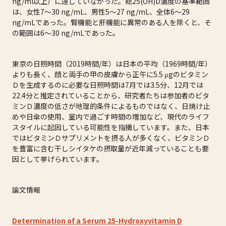
ng/ml以上）に達していなかった。総25(OH)D濃度の基準範囲
は、女性7～30 ng/mL、男性5～27 ng/mL、全体6～29
ng/mLであった。腎機能と肝機能に異常のある人を除くと、そ
の範囲は6～30 ng/mLであった。
東京の日照時間（2019時間/年）は日本の平均（1969時間/年）
よりも長く、顔と両手の甲の皮膚から正午に5.5 μgのビタミン
Ｄを生成するのに必要な日照時間は7月では3.5分、12月では
22.4分と推定されていることから、研究者たちは参加者のビタ
ミンＤ濃度の低さが地理的条件によるものではなく、日焼け止
めや日傘の使用、室内で過ごす時間の増加など、現代のライフ
スタイルに起因している可能性を指摘しています。また、日本
ではビタミンＤサプリメントを摂る人が多くなく、ビタミンＤ
を豊富に含む干しシイタケの摂取量が近年減っていることも要
因として挙げられています。
論文情報
Determination of a Serum 25-Hydroxyvitamin D